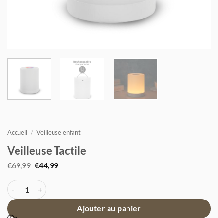
Accueil
/
Veilleuse enfant
Veilleuse Tactile
Le
Le
€
69,99
€
44,99
prix
prix
initial
actuel
quantité de Veilleuse Tactile
était :
est :
€69,99.
€44,99.
Ajouter au panier