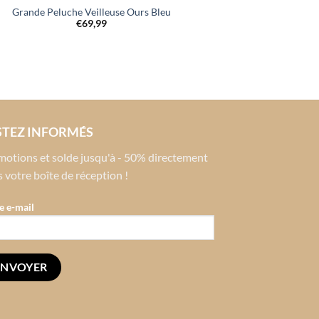
Grande Peluche Veilleuse Ours Bleu
€
69,99
STEZ INFORMÉS
otions et solde jusqu'à - 50% directement
 votre boîte de réception !
e e-mail